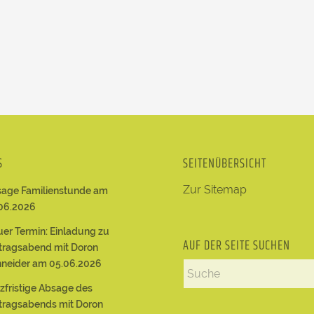
S
SEITENÜBERSICHT
Zur Sitemap
age Familienstunde am
06.2026
er Termin: Einladung zu
AUF DER SEITE SUCHEN
tragsabend mit Doron
neider am 05.06.2026
zfristige Absage des
tragsabends mit Doron