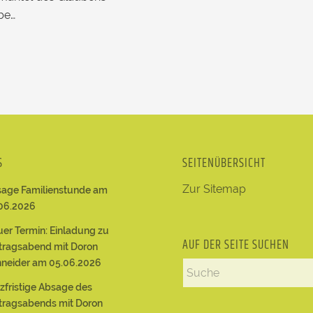
be…
S
SEITENÜBERSICHT
Zur Sitemap
age Familienstunde am
06.2026
er Termin: Einladung zu
AUF DER SEITE SUCHEN
tragsabend mit Doron
neider am 05.06.2026
zfristige Absage des
tragsabends mit Doron