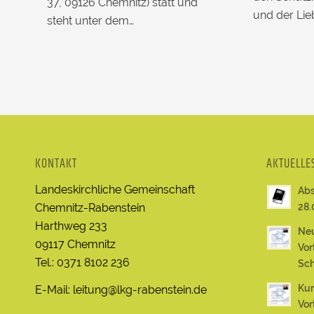
37, 09126 Chemnitz) statt und
und der Lie
steht unter dem…
KONTAKT
AKTUELLE
Landeskirchliche Gemeinschaft
Abs
Chemnitz-Rabenstein
28.
Harthweg 233
Neu
09117 Chemnitz
Vor
Tel.: 0371 8102 236
Sch
Kur
E-Mail: leitung@lkg-rabenstein.de
Vor