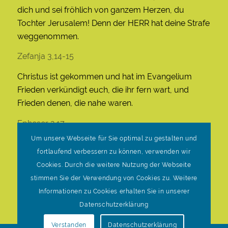
dich und sei fröhlich von ganzem Herzen, du
Tochter Jerusalem! Denn der HERR hat deine Strafe
weggenommen.
Zefanja 3,14-15
Christus ist gekommen und hat im Evangelium
Frieden verkündigt euch, die ihr fern wart, und
Frieden denen, die nahe waren.
Epheser 2,17
Um unsere Webseite für Sie optimal zu gestalten und
© Evangelische Brüder-Unität – Herrnhuter
fortlaufend verbessern zu können, verwenden wir
Brüdergemeine
Cookies. Durch die weitere Nutzung der Webseite
Weitere Informationen finden Sie hier
stimmen Sie der Verwendung von Cookies zu. Weitere
Informationen zu Cookies erhalten Sie in unserer
Datenschutzerklärung
Verstanden
Datenschutzerklärung